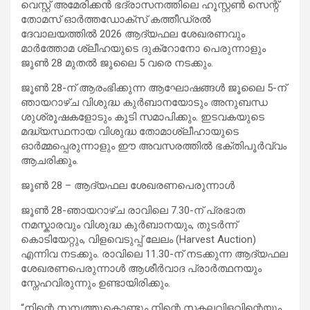
വെസ്റ്റ് അമേരിക്കൻ ഭദ്രാസനത്തിലെ ഹൂസ്റ്റൺ സെന്റ്
തോമസ് ഓർത്തഡോക്സ് കത്തീഡ്രൽ
ദേവാലയത്തിൽ 2026 ആദ്യഫല ശേഖരണവും
മാർത്തോമ ശ്ലീഹയുടെ ദുക്റോനോ പെരുന്നാളും
ജൂൺ 28 മുതൽ ജൂലൈ 5 വരെ നടക്കും.
ജൂൺ 28-ന് ആരംഭിക്കുന്ന ആഘോഷങ്ങൾ ജൂലൈ 5-ന്
ഞായറാഴ്ച വിശുദ്ധ കുർബാനയോടും അനുബന്ധ
ശുശ്രൂഷകളോടും കൂടി സമാപിക്കും. ഇടവകയുടെ
മദ്ധ്യസ്ഥനായ വിശുദ്ധ തോമാശ്ലീഹായുടെ
ഓർമ്മപ്പെരുന്നാളും ഈ അവസരത്തിൽ ഭക്തിപൂർവ്വം
ആചരിക്കും.
ജൂൺ 28 – ആദ്യഫല ശേഖരണപെരുന്നാൾ
ജൂൺ 28-ഞായറാഴ്ച രാവിലെ 7.30-ന് പ്രഭാത
നമസ്കാരവും വിശുദ്ധ കുർബാനയും, തുടർന്ന്
കൊടിയേറ്റും, വിളവെടുപ്പ് ലേലം (Harvest Auction)
എന്നിവ നടക്കും. രാവിലെ 11.30-ന് നടക്കുന്ന ആദ്യഫല
ശേഖരണപെരുന്നാൾ ആശീർവാദ പ്രാർത്ഥനയും
സ്നേഹവിരുന്നും ഉണ്ടായിരിക്കും.
“നിന്റെ സമ്പത്തുകൊണ്ടും നിന്റെ സകലവിളവിന്റെയും