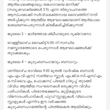
ആദ്യഫലങ്ങളാലും യഹോവയെ മാനിക്ക”
(സദൃശവാക്യങ്ങൾ 3:9) എന്ന തിരുവചനത്തെ
ആസ്പദമാക്കി സർവ്വശക്തനായ ദൈവത്തിന് നന്ദി
അർപ്പിക്കുന്ന ആത്മീയ ആഘോഷമായാണ് ആദ്യഫല
ശേഖരണപെരുന്നാൾ ക്രമീകരിച്ചിരിക്കുന്നത്.
ജൂലൈ 3 – മാർത്തോമ ശ്ലീഹയുടെ ദുക്റോനോ
വെള്ളിയാഴ്ച വൈകിട്ട് 6.00-ന് സന്ധ്യ
നമസ്കാരത്തോടെ പെരുന്നാൾ ആഘോഷങ്ങൾക്ക്
തുടക്കമാകും.
ജൂലൈ 4 – കുടുംബസംഗമവും ബസാറും
ശനിയാഴ്ച രാവിലെ 9.00 മുതൽ വാർഷിക ബസാർ,
എം.എം.വി.എസ്, സൺഡേ സ്കൂൾ, എം.ജി.ഒ.സി.എസ്.എം.
ഒ.സി.വൈ.എം, ഫോക്കസ്, പ്രയർ ഗ്രൂപ്പ്, തുടങ്ങി
വിവിധ ആത്മീയ സംഘടനകൾ ഒരുക്കുന്ന വിവിധ
പരിപാടികൾ, പ്രഭാതഭക്ഷണം, കുട്ടികളുടെ
വിനോദപരിപാടികൾ, ഫുഡ് സ്റ്റാളുകൾ, വ്യാപാര
സ്റ്റാളുകൾ എന്നിവ ഈ വർഷത്തെ
കുടുംബസംഗമത്തിന്റെ പ്രത്യേകത ആയിരിക്കും.