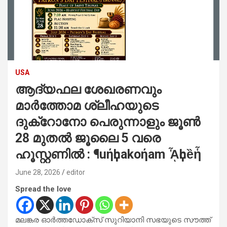
USA
ആദ്യഫല ശേഖരണവും
മാർത്തോമ ശ്ലീഹയുടെ
ദുക്റോനോ പെരുന്നാളും ജൂൺ
28 മുതൽ ജൂലൈ 5 വരെ
ഹൂസ്റ്റണിൽ : ¶uήҫhakoήam ᾏҫhȅἧ
June 28, 2026
editor
Spread the love
മലങ്കര ഓർത്തഡോക്സ് സുറിയാനി സഭയുടെ സൗത്ത്