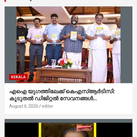
KERALA
എഐ യുഗത്തിലേക്ക് കെഎസ്ആർടിസി:
കൂടുതൽ ഡിജിറ്റൽ സേവനങ്ങൾ
ജനങ്ങളിലേക്കെത്തിക്കും – മന്ത്രി സി പി
August 6, 2026
editor
ജോൺ