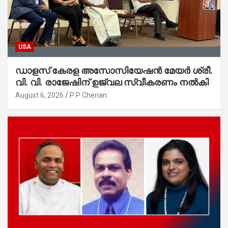
USA
ഡാളസ് കേരള അസോസിയേഷൻ മേയർ ശ്രീ.
വി. വി. രാജേഷിന് ഉജ്വല സ്വീകരണം നൽകി
August 6, 2026
P P Cherian