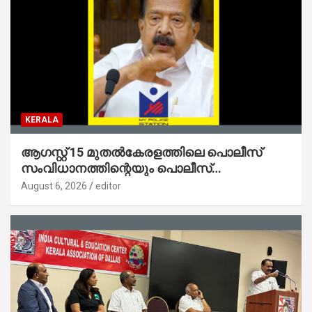
KERALA
ആഗസ്റ്റ് 15 മുതല്‍കേരളത്തിലെ പൊലീസ്
സംവിധാനത്തിന്റെയും പൊലീസ്
സ്റ്റേഷനുകളുടെയും മുഖഛായ മാറുകയാണ് :
August 6, 2026
editor
ആഭ്യന്തരമന്ത്രി ശ്രീ.രമേശ് ചെന്നിത്തല