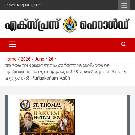
Skip
Friday, August 7, 2026
to
content
Malayalam Christian News
Express Herald – Malayalam
Christian News
Home
2026
June
28
ആദ്യഫല ശേഖരണവും മാർത്തോമ ശ്ലീഹയുടെ
ദുക്റോനോ പെരുന്നാളും ജൂൺ 28 മുതൽ ജൂലൈ 5 വരെ
ഹൂസ്റ്റണിൽ : ¶uήҫhakoήam ᾏҫhȅἧ