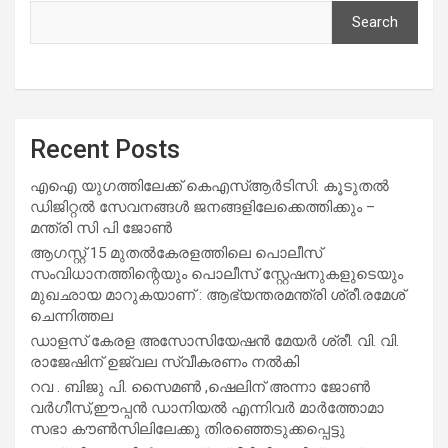
Search
Recent Posts
എഐ യുഗത്തിലേക്ക് കെഎസ്ആർടിസി: കൂടുതൽ
ഡിജിറ്റൽ സേവനങ്ങൾ ജനങ്ങളിലേക്കെത്തിക്കും –
മന്ത്രി സി പി ജോൺ
ആഗസ്റ്റ് 15 മുതല്‍കേരളത്തിലെ പൊലീസ്
സംവിധാനത്തിന്റെയും പൊലീസ് സ്റ്റേഷനുകളുടെയും
മുഖഛായ മാറുകയാണ് : ആഭ്യന്തരമന്ത്രി ശ്രീ.രമേശ്
ചെന്നിത്തല
ഡാളസ് കേരള അസോസിയേഷൻ മേയർ ശ്രീ. വി. വി.
രാജേഷിന് ഉജ്വല സ്വീകരണം നൽകി
റവ . ബിജു പി. സൈമൺ ,ഷെലിന് അന്നാ ജോൺ
വർഗീസ്,ഈപ്പൻ ഡാനിയൽ എന്നിവർ മാർത്തോമാ
സഭാ കൗൺസിലിലേക്കു തിരഞ്ഞെടുക്കപ്പെട്ടു