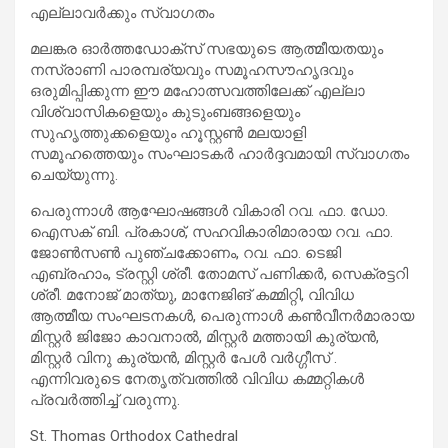
എല്ലാവർക്കും സ്വാഗതം
മലങ്കര ഓർത്തഡോക്സ് സഭയുടെ ആത്മീയതയും
നസ്രാണി പാരമ്പര്യവും സമൂഹസൗഹൃദവും
ഒരുമിപ്പിക്കുന്ന ഈ മഹോത്സവത്തിലേക്ക് എല്ലാ
വിശ്വാസികളെയും കുടുംബങ്ങളെയും
സുഹൃത്തുക്കളെയും ഹൂസ്റ്റൺ മലയാളി
സമൂഹത്തെയും സംഘാടകർ ഹാർദ്ദവമായി സ്വാഗതം
ചെയ്യുന്നു.
പെരുന്നാൾ ആഘോഷങ്ങൾ വികാരി റവ. ഫാ. ഡോ.
ഐസക് ബി. പ്രകാശ്, സഹവികാരിമാരായ റവ. ഫാ.
ജോൺസൺ പുഞ്ചക്കോണം, റവ. ഫാ. ടെജി
എബ്രഹാം, ട്രസ്റ്റി ശ്രീ. തോമസ് പണിക്കർ, സെക്രട്ടറി
ശ്രീ. മനോജ് മാത്യു, മാനേജിങ് കമ്മിറ്റി, വിവിധ
ആത്മീയ സംഘടനകൾ, പെരുന്നാൾ കൺവീനർമാരായ
മിസ്റ്റർ ജിജോ കാവനാൽ, മിസ്റ്റർ മത്തായി കുര്യൻ,
മിസ്റ്റർ വിനു കുര്യൻ, മിസ്റ്റർ പേൾ വർഗ്ഗീസ് .
എന്നിവരുടെ നേതൃത്വത്തിൽ വിവിധ കമ്മറ്റികൾ
പ്രവർത്തിച്ച് വരുന്നു.
St. Thomas Orthodox Cathedral