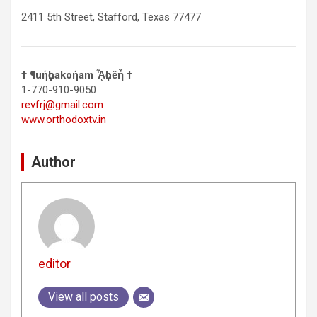
2411 5th Street, Stafford, Texas 77477
† ¶uήҫhakoήam ᾏҫhȅἧ †
1-770-910-9050
revfrj@gmail.com
www.orthodoxtv.in
Author
editor
View all posts