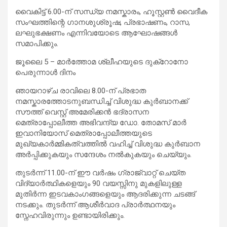
വൈകിട്ട് 6.00-ന് സന്ധ്യ നമസ്കാരം, ഹൂസ്റ്റൺ വൈദീക
സംഘത്തിന്റെ ഗാനശുശ്രൂഷ, പ്രഭാഷണം, റാസ,
ലഘുഭക്ഷണം എന്നിവയോടെ ആഘോഷങ്ങൾ
സമാപിക്കും.
ജൂലൈ 5 – മാർത്തോമ ശ്ലീഹയുടെ ദുക്റോനോ
പെരുന്നാൾ ദിനം
ഞായറാഴ്ച രാവിലെ 8.00-ന് പ്രഭാത
നമസ്കാരത്തോടനുബന്ധിച്ച് വിശുദ്ധ കുർബാനക്ക്
സൗത്ത് വെസ്റ്റ് അമേരിക്കൻ ഭദ്രാസന
മെത്രാപ്പോലീത്ത അഭിവന്ദ്യ ഡോ. തോമസ് മാർ
ഇവാനിയോസ് മെത്രാപ്പോലീത്തയുടെ
മുഖ്യകാർമ്മികത്വത്തിൽ വഹിച്ച് വിശുദ്ധ കുർബാന
അർപ്പിക്കുകയും സന്ദേശം നൽകുകയും ചെയ്യും.
തുടർന്ന് 11.00-ന് ഈ വർഷം ഗ്രാജ്വാറ്റ് ചെയ്ത
വിദ്യാർത്ഥികളെയും 90 വയസ്സിനു മുകളിലുള്ള
മുതിർന്ന ഇടവകാംഗങ്ങളെയും ആദരിക്കുന്ന ചടങ്ങ്
നടക്കും. തുടർന്ന് ആശീർവാദ പ്രാർത്ഥനയും
സ്നേഹവിരുന്നും ഉണ്ടായിരിക്കും.