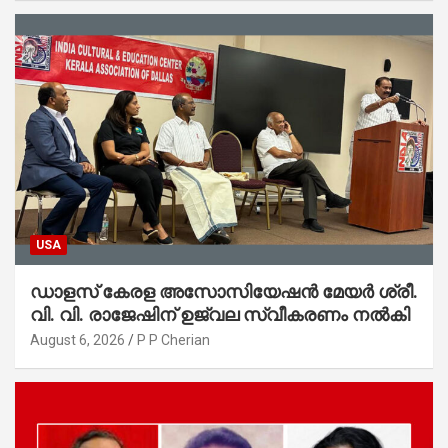
USA
ഡാളസ് കേരള അസോസിയേഷൻ മേയർ ശ്രീ.
വി. വി. രാജേഷിന് ഉജ്വല സ്വീകരണം നൽകി
August 6, 2026
P P Cherian