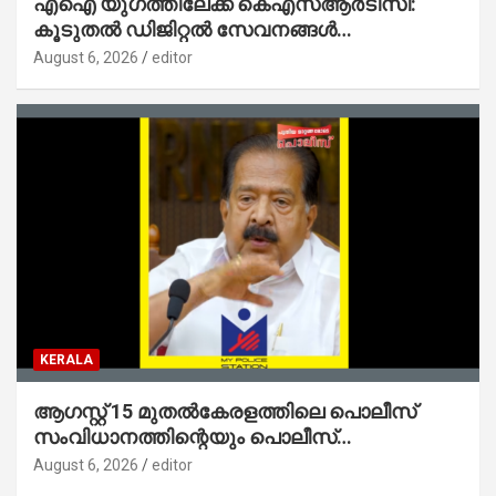
എഐ യുഗത്തിലേക്ക് കെഎസ്ആർടിസി:
കൂടുതൽ ഡിജിറ്റൽ സേവനങ്ങൾ
ജനങ്ങളിലേക്കെത്തിക്കും – മന്ത്രി സി പി
August 6, 2026
editor
ജോൺ
KERALA
ആഗസ്റ്റ് 15 മുതല്‍കേരളത്തിലെ പൊലീസ്
സംവിധാനത്തിന്റെയും പൊലീസ്
സ്റ്റേഷനുകളുടെയും മുഖഛായ മാറുകയാണ് :
August 6, 2026
editor
ആഭ്യന്തരമന്ത്രി ശ്രീ.രമേശ് ചെന്നിത്തല