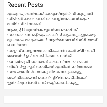
Recent Posts
എഐ യുഗത്തിലേക്ക് കെഎസ്ആർടിസി: കൂടുതൽ
ഡിജിറ്റൽ സേവനങ്ങൾ ജനങ്ങളിലേക്കെത്തിക്കും –
മന്ത്രി സി പി ജോൺ
ആഗസ്റ്റ് 15 മുതല്‍കേരളത്തിലെ പൊലീസ്
സംവിധാനത്തിന്റെയും പൊലീസ് സ്റ്റേഷനുകളുടെയും
മുഖഛായ മാറുകയാണ് : ആഭ്യന്തരമന്ത്രി ശ്രീ.രമേശ്
ചെന്നിത്തല
ഡാളസ് കേരള അസോസിയേഷൻ മേയർ ശ്രീ. വി. വി.
രാജേഷിന് ഉജ്വല സ്വീകരണം നൽകി
റവ . ബിജു പി. സൈമൺ ,ഷെലിന് അന്നാ ജോൺ
വർഗീസ്,ഈപ്പൻ ഡാനിയൽ എന്നിവർ മാർത്തോമാ
സഭാ കൗൺസിലിലേക്കു തിരഞ്ഞെടുക്കപ്പെട്ടു
മെക്സിക്കോയിൽ ലൈവ് സ്ട്രീമിനിടെ ടിക്‌ടോക്
ഇൻഫ്ലുവൻസർ വെടിയേറ്റ് കൊല്ലപ്പെട്ടു