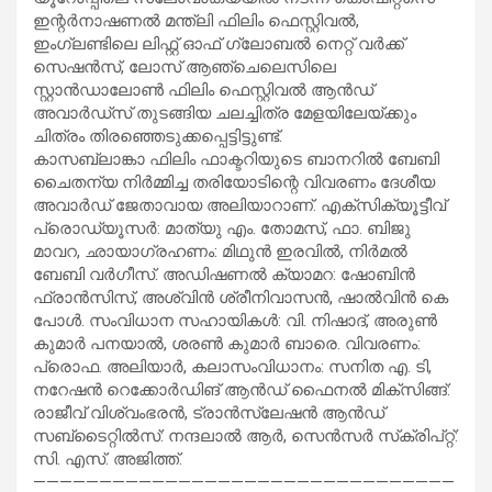
ഇന്റര്‍നാഷണല്‍ മന്ത്‌ലി ഫിലിം ഫെസ്റ്റിവല്‍,
ഇംഗ്ലണ്ടിലെ ലിഫ്റ്റ് ഓഫ് ഗ്ലോബല്‍ നെറ്റ് വര്‍ക്ക്
സെഷന്‍സ്, ലോസ് ആഞ്ചെലെസിലെ
സ്റ്റാന്‍ഡാലോണ്‍ ഫിലിം ഫെസ്റ്റിവല്‍ ആന്‍ഡ്
അവാര്‍ഡ്സ് തുടങ്ങിയ ചലച്ചിത്ര മേളയിലേയ്ക്കും
ചിത്രം തിരഞ്ഞെടുക്കപ്പെട്ടിട്ടുണ്ട്.
കാസബ്ലാങ്കാ ഫിലിം ഫാക്ടറിയുടെ ബാനറില്‍ ബേബി
ചൈതന്യ നിര്‍മ്മിച്ച തരിയോടിന്റെ വിവരണം ദേശീയ
അവാര്‍ഡ് ജേതാവായ അലിയാറാണ്. എക്‌സിക്യൂട്ടീവ്
പ്രൊഡ്യൂസര്‍: മാത്യു എം. തോമസ്, ഫാ. ബിജു
മാവറ, ഛായാഗ്രഹണം: മിഥുന്‍ ഇരവില്‍, നിര്‍മല്‍
ബേബി വര്‍ഗീസ്. അഡിഷണല്‍ ക്യാമറ: ഷോബിന്‍
ഫ്രാന്‍സിസ്, അശ്വിന്‍ ശ്രീനിവാസന്‍, ഷാല്‍വിന്‍ കെ
പോള്‍. സംവിധാന സഹായികള്‍: വി. നിഷാദ്, അരുണ്‍
കുമാര്‍ പനയാല്‍, ശരണ്‍ കുമാര്‍ ബാരെ. വിവരണം:
പ്രൊഫ. അലിയാര്‍, കലാസംവിധാനം: സനിത എ. ടി,
നറേഷന്‍ റെക്കോര്‍ഡിങ് ആന്‍ഡ് ഫൈനല്‍ മിക്‌സിങ്ങ്:
രാജീവ് വിശ്വംഭരന്‍, ട്രാന്‍സ്ലേഷന്‍ ആന്‍ഡ്
സബ്ടൈറ്റില്‍സ്: നന്ദലാല്‍ ആര്‍, സെന്‍സര്‍ സ്‌ക്രിപ്റ്റ്:
സി. എസ്. അജിത്ത്.
————————————————————————————————