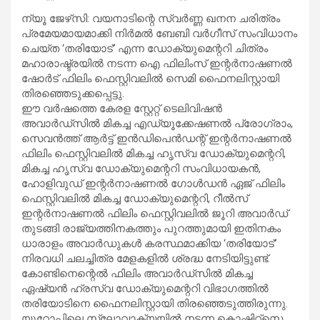
ന്യൂ ജേഴ്‌സി: വയനാടിന്റെ സ്വര്‍ണ്ണ ഖനന ചരിത്രം
പ്രമേയമായമാക്കി നിര്‍മല്‍ ബേബി വര്‍ഗീസ് സംവിധാനം
ചെയ്ത ‘തരിയോട്’ എന്ന ഡോക്യുമെന്ററി ചിത്രം
മഹാരാഷ്ട്രയിൽ നടന്ന ഐ ഫിലിംസ് ഇന്റർനാഷണൽ
ഷോർട് ഫിലിം ഫെസ്റ്റിവലിൽ സെമി ഫൈനലിസ്റ്റായി
തിരഞ്ഞെടുക്കപ്പെട്ടു.
ഈ വര്‍ഷത്തെ കേരള സ്റ്റേറ്റ് ടെലിവിഷന്‍
അവാര്‍ഡ്സില്‍ മികച്ച എഡ്യൂക്കേഷണല്‍ പ്രോഗ്രാം,
സെവന്‍ത്ത് ആര്‍ട്ട് ഇന്‍ഡിപെന്‍ഡന്റ് ഇന്റര്‍നാഷണല്‍
ഫിലിം ഫെസ്റ്റിവലില്‍ മികച്ച ഹൃസ്വ ഡോക്യുമെന്ററി,
മികച്ച ഹൃസ്വ ഡോക്യുമെന്ററി സംവിധായകൻ,
ഹോളിവുഡ് ഇന്റര്‍നാഷണല്‍ ഗോള്‍ഡന്‍ ഏജ് ഫിലിം
ഫെസ്റ്റിവലില്‍ മികച്ച ഡോക്യുമെന്ററി, റീല്‍സ്
ഇന്റര്‍നാഷണല്‍ ഫിലിം ഫെസ്റ്റിവലില്‍ ജൂറി അവാര്‍ഡ്
തുടങ്ങി രാജ്യത്തിനകത്തും പുറത്തുമായി ഇതിനകം
ധാരാളം അവാര്‍ഡുകള്‍ കരസ്ഥമാക്കിയ ‘തരിയോട്’
നിരവധി ചലച്ചിത്ര മേളകളില്‍ ശ്രദ്ധ നേടിയിട്ടുണ്ട്.
കോണ്ടിനെന്റെല്‍ ഫിലിം അവാര്‍ഡ്‌സില്‍ മികച്ച
ഏഷ്യന്‍ ഹ്രസ്വ ഡോക്യുമെന്ററി വിഭാഗത്തില്‍
തരിയോടിനെ ഫൈനലിസ്റ്റായി തിരഞ്ഞെടുത്തിരുന്നു.
യൂറോപ്പിലെ സ്ലോവാക്യയില്‍ നടന്ന കൊഷിറ്റ്‌സെ