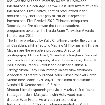
and won the best documentary award at Hollywood
International Golden Age Festival, Best Jury Award at Reels
International Film Festival, best director award in the
documentary short category at 7th Art Independent
International Film Festival 2020, Thiruvananthapuram.
Recently, the film also won the best educational
programme award at the Kerala State Television Awards
for the year 2020.
The film is produced by Baby Chaithanya under the banner
of Casablanca Film Factory. Mathew M Thomas and Fr. Biju
Mavara are the executive producers. Director of
photography: Midhun Eravil, Nirmal Baby Varghese. Second
unit director of photography: Aswin Sreenivasan, Shalvin K
Paul, Shobin Francis. Production designer: Sanitha A T.
Editing: Nirmal Baby. Final mixing: Rajeev Viswambharan.
Associate directors: V Nishad, Arun Kumar Panayal, Saran
Kumar Bare. Voice over: Aliyar. Translation and subtitles:
Nandalal R. Censor script: C S Ajith.
Director Nirmal’s upcoming movie is ‘Vazhiye’, first found-
footage movie in Malayalam with Hollywood music
director Evan Evans. He already announced a
fictionalization of Thariode, starring Australian-British